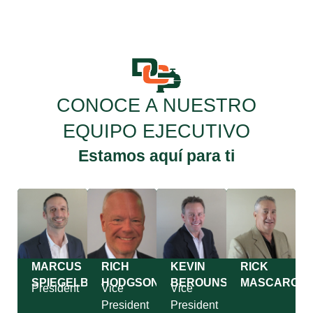
CONOCE A NUESTRO
EQUIPO EJECUTIVO
Estamos aquí para ti
MARCUS
RICH
KEVIN
RICK
SPIEGELBERG
HODGSON
BEROUNSKY
MASCARO
President
Vice
Vice
President
President