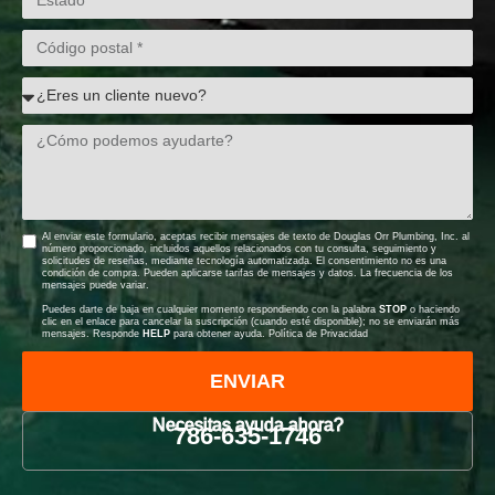
Al enviar este formulario, aceptas recibir mensajes de texto de Douglas Orr Plumbing, Inc. al
número proporcionado, incluidos aquellos relacionados con tu consulta, seguimiento y
solicitudes de reseñas, mediante tecnología automatizada. El consentimiento no es una
condición de compra. Pueden aplicarse tarifas de mensajes y datos. La frecuencia de los
mensajes puede variar.
Puedes darte de baja en cualquier momento respondiendo con la palabra
STOP
o haciendo
clic en el enlace para cancelar la suscripción (cuando esté disponible); no se enviarán más
mensajes. Responde
HELP
para obtener ayuda.
Política de Privacidad
ENVIAR
Necesitas ayuda ahora?
786-635-1746