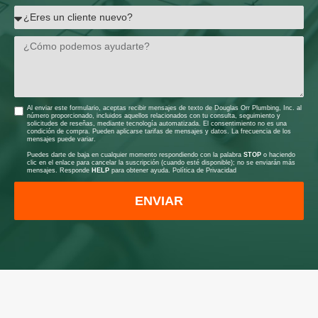
Al enviar este formulario, aceptas recibir mensajes de texto de Douglas Orr Plumbing, Inc. al
número proporcionado, incluidos aquellos relacionados con tu consulta, seguimiento y
solicitudes de reseñas, mediante tecnología automatizada. El consentimiento no es una
condición de compra. Pueden aplicarse tarifas de mensajes y datos. La frecuencia de los
mensajes puede variar.
Puedes darte de baja en cualquier momento respondiendo con la palabra
STOP
o haciendo
clic en el enlace para cancelar la suscripción (cuando esté disponible); no se enviarán más
mensajes. Responde
HELP
para obtener ayuda.
Política de Privacidad
ENVIAR